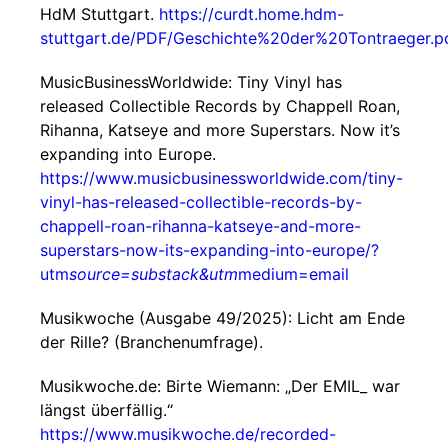
HdM Stuttgart.
https://curdt.home.hdm-
stuttgart.de/PDF/Geschichte%20der%20Tontraeger.p
MusicBusinessWorldwide: Tiny Vinyl has
released Collectible Records by Chappell Roan,
Rihanna, Katseye and more Superstars. Now it’s
expanding into Europe.
https://www.musicbusinessworldwide.com/tiny-
vinyl-has-released-collectible-records-by-
chappell-roan-rihanna-katseye-and-more-
superstars-now-its-expanding-into-europe/?
utm
source=substack&utm
medium=email
Musikwoche (Ausgabe 49/2025): Licht am Ende
der Rille? (Branchenumfrage).
Musikwoche.de: Birte Wiemann: „Der EMIL_ war
längst überfällig.“
https://www.musikwoche.de/recorded-