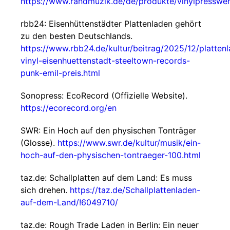
https://www.randmuzik.de/de/produkte/vinylpresswer
rbb24: Eisenhüttenstädter Plattenladen gehört
zu den besten Deutschlands.
https://www.rbb24.de/kultur/beitrag/2025/12/platten
vinyl-eisenhuettenstadt-steeltown-records-
punk-emil-preis.html
Sonopress: EcoRecord (Offizielle Website).
https://ecorecord.org/en
SWR: Ein Hoch auf den physischen Tonträger
(Glosse).
https://www.swr.de/kultur/musik/ein-
hoch-auf-den-physischen-tontraeger-100.html
taz.de: Schallplatten auf dem Land: Es muss
sich drehen.
https://taz.de/Schallplattenladen-
auf-dem-Land/!6049710/
taz.de: Rough Trade Laden in Berlin: Ein neuer