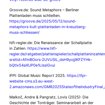
Groove.de: Sound Metaphors – Berliner
Plattenladen muss schließen.
https://groove.de/2025/05/12/sound-
metaphors-kult-plattenladen-in-kreuzberg-
muss-schliessen/
hifi-regler.de: Die Renaissance der Schallplatte
in Zahlen.
https://www.hifi-
regler.de/ratgeber/plattenspieler/schallplatten
in
zahle
srsltid=AfmBOors-2UVUSlL_dsH9yojjIKFZYHk-
bQtlx54aXUP0e1LlssiGvui
IFPI: Global Music Report 2025.
https://ifpi-
website-cms.s3.eu-west-
2.amazonaws.com/GMR
2025
State
of
the
Industry
Final
Malkoč, Andre & Pangratz, Lovis (2025): Die
Geschichte der Tonträger. Seminararbeit an der