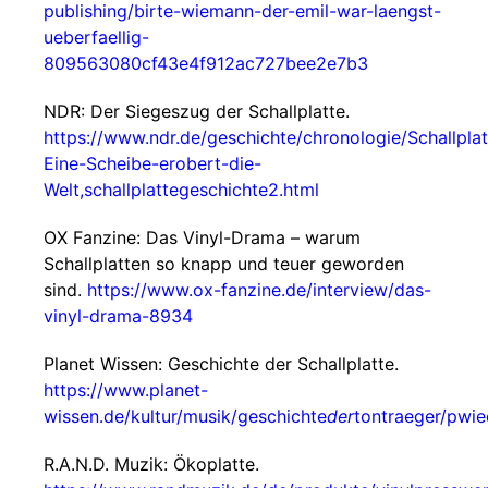
publishing/birte-wiemann-der-emil-war-laengst-
ueberfaellig-
809563080cf43e4f912ac727bee2e7b3
NDR: Der Siegeszug der Schallplatte.
https://www.ndr.de/geschichte/chronologie/Schallplat
Eine-Scheibe-erobert-die-
Welt,schallplattegeschichte2.html
OX Fanzine: Das Vinyl-Drama – warum
Schallplatten so knapp und teuer geworden
sind.
https://www.ox-fanzine.de/interview/das-
vinyl-drama-8934
Planet Wissen: Geschichte der Schallplatte.
https://www.planet-
wissen.de/kultur/musik/geschichte
der
tontraeger/pwie
R.A.N.D. Muzik: Ökoplatte.