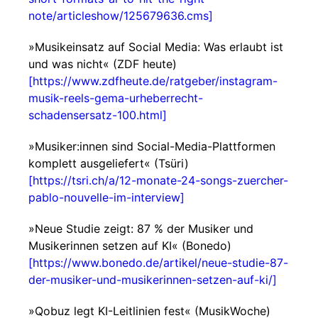
note/articleshow/125679636.cms]
»Musikeinsatz auf Social Media: Was erlaubt ist
und was nicht« (ZDF heute)
[https://www.zdfheute.de/ratgeber/instagram-
musik-reels-gema-urheberrecht-
schadensersatz-100.html]
»Musiker:innen sind Social-Media-Plattformen
komplett ausgeliefert« (Tsüri)
[https://tsri.ch/a/12-monate-24-songs-zuercher-
pablo-nouvelle-im-interview]
»Neue Studie zeigt: 87 % der Musiker und
Musikerinnen setzen auf KI« (Bonedo)
[https://www.bonedo.de/artikel/neue-studie-87-
der-musiker-und-musikerinnen-setzen-auf-ki/]
»Qobuz legt KI-Leitlinien fest« (MusikWoche)