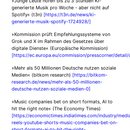
»Junge Leute hören bis zu 3 Stunden KI-
generierte Musik pro Woche - aber nicht auf
Spotify« (t3n)
[https://t3n.de/news/ki-
generierte-musik-spotify-1724928/]
»Kommission prüft Empfehlungssysteme von
Grok und X im Rahmen des Gesetzes über
digitale Dienste« (Europäische Kommission)
[https://ec.europa.eu/commission/presscorner/detail/
»Mehr als 50 Millionen Deutsche nutzen soziale
Medien« (bitkom research)
[https://bitkom-
research.de/news/mehr-als-50-millionen-
deutsche-nutzen-soziale-medien-0]
»Music companies bet on short formats, AI to
hit the right note« (The Economy Times)
[https://economictimes.indiatimes.com/industry/medi
reels-youtube-shorts-music-companies-bet-on-
short-formats-ai-to-hit-the-right-